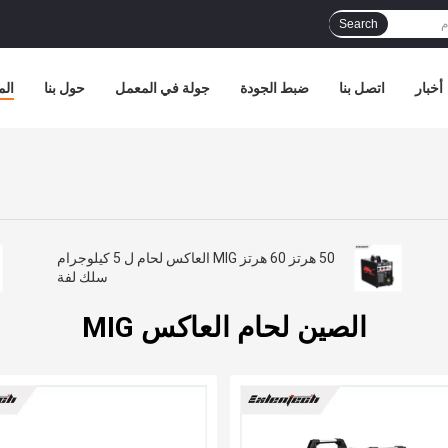
Search
أخبار
اتصل بنا
ضبط الجودة
جولة في المعمل
حول بنا
الم
50 هرتز 60 هرتز MIG العاكس لحام ل 5 كيلوجرام
سلك لفة
الصين لحام العاكس MIG