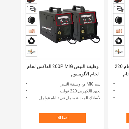
OEM العاكس 250 أمبير ميغ لحام 220
وظيفة النبض 200P MIG العاكس لحام
لحام
لحام الألومنيوم
اسم:MIG مع وظيفة النبض
الجهد االكهربى:220 فولت
الأسلاك المغذية:يحمل في ثناياه عوامل
ﺎﺘﺼﻟ ﺍﻶﻧ