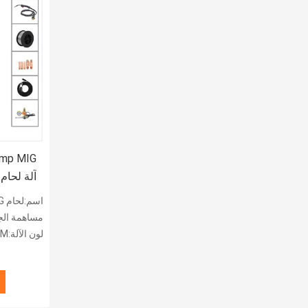
آلة لحام
اسم:لحام MIG
مساهمة الجهد:220 فولت أو 0
لون الآلة:OEM