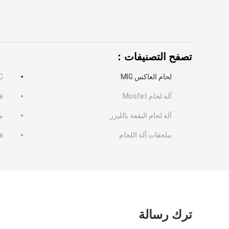
تصفح التصنيفات：
لحام العاكس MIG
DC
آلة لحام Mosfet
ق
آلة لحام البقعة بالليزر
ما
ملحقات آلة اللحام
قط
ترك رسالة