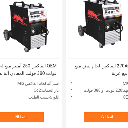
270Amp MIG العاكس لحام نبض ميغ
 مع عربة
فولت 380 فولت المعادن آلة 
الغاز الخامل
اسم:آلة لحام العاكس MIG
38 فولت
غاز الحماية:Co2
اللون:حسب الطلب
ﺎﺘﺼﻟ ﺍﻶﻧ
ﺎﺘﺼﻟ ﺍﻶﻧ