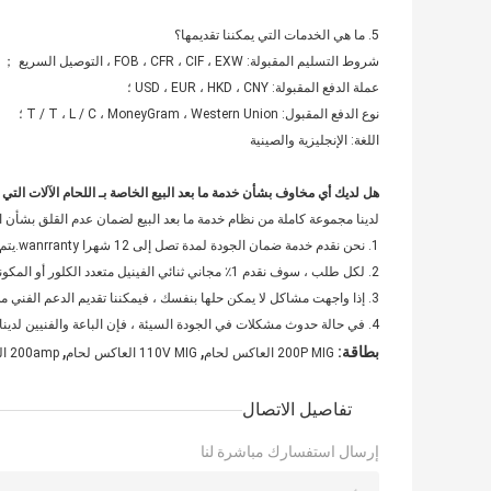
5. ما هي الخدمات التي يمكننا تقديمها؟
شروط التسليم المقبولة: FOB ، CFR ، CIF ، EXW ، التوصيل السريع ；
عملة الدفع المقبولة: USD ، EUR ، HKD ، CNY ؛
نوع الدفع المقبول: T / T ، L / C ، MoneyGram ، Western Union ؛
اللغة: الإنجليزية والصينية
هل لديك أي مخاوف بشأن خدمة ما بعد البيع الخاصة بـ
اللحام
الآلات التي 
لدينا مجموعة كاملة من نظام خدمة ما بعد البيع لضمان عدم القلق بشأن ا
1. نحن نقدم خدمة ضمان الجودة لمدة تصل إلى 12 شهرا wanrranty.يتم احتساب الوقت الفعلي للخدمة من تاريخ الشراء أو تاريخ الصعود إلى BL.
2. لكل طلب ، سوف نقدم 1٪ مجاني ثنائي الفينيل متعدد الكلور أو المكونات الرئيسية لصيانتك.
3. إذا واجهت مشاكل لا يمكن حلها بنفسك ، فيمكننا تقديم الدعم الفني من خلال الاتصال بالفيديو.
4. في حالة حدوث مشكلات في الجودة السيئة ، فإن الباعة والفنيين لدينا سوف يذهبون شخصيًا إلى شركتك لفحص وإصلاح وتقديم الحلول.
,
,
بطاقة:
200P MIG العاكس لحام
110V MIG العاكس لحام
200amp العاكس لحام
تفاصيل الاتصال
إرسال استفسارك مباشرة لنا