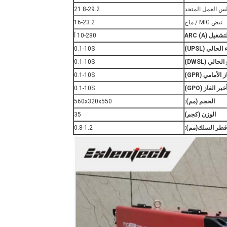
س العمل المتحد
21.8-29.2
نبض MIG / ماج
16-23.2
غيل ARC (A)
10-280 أ
حالي (UPSL)
0.1-10S
الي (DWSL)
0.1-10S
لأمامي (GPR)
0.1-10S
ر الغاز (GPO)
0.1-10S
الحجم (مم):
560x320x550
الوزن (كجم)
35
قطر السلك
(
مم
)
:
0.8-1.2