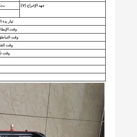
جهد الإخراج (V):
مجل
تيار بدء التش
وقت الإبطاء ال
وقت التباطؤ الح
وقت الغاز ا
وقت تأخي