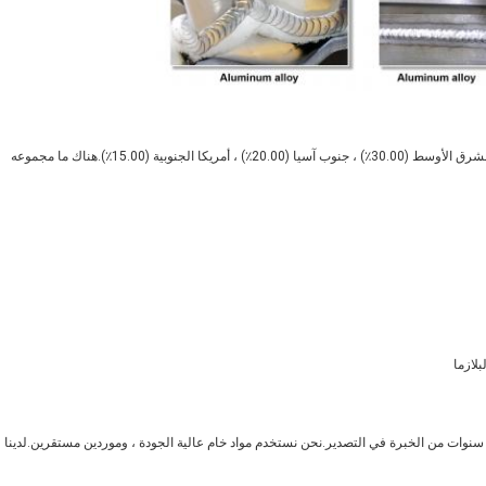
يقع مقرنا في قوانغدونغ ، الصين ، نبيع إلى جنوب شرق آسيا (35.00٪) ، الشرق الأوسط (30.00٪) ، جنوب آسيا (20.00٪) ، أمريكا الجنوبية (15.00٪).هناك ما مجموعه
تمتع مشروعنا بخبرة 20 عامًا في التصميم والتطوير ، ولدي أكثر من 10 سنوات من الخبرة في التصدير.نحن نستخدم مواد خام عالية الجودة ، وموردين مستقرين.لدينا