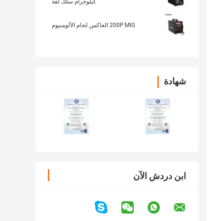
كيلوجرام سلك لفة
200P MIG العاكس لحام الألومنيوم
شهادة
ابن دردش الآن