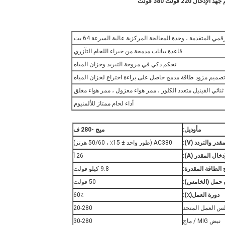
2 فولت 380 فولت
مي المتقدمة ، وحدة المعالجة المركزية عالية السرعة 64 بت.
قاعدة بيانات مدمجة من خبراء اللحام التآزري.
تحكم ذكي في مروحة التبريد وخزان المياه.
تصميم مزود طاقة مدمج حاصل على براءة اختراع لخزان المياه.
أداء لحام ممتاز للألمنيوم.
م
أوديل
:
ميج -280 ف
مقدر و
التردد (V)
:
AC380 (طور واحد ± 15٪ ، 50/60 هرتز)
إدخال المقدر (A)
:
26 أ
ج الطاقة المقدرة
:
9.8 كيلو فولت
ن حمل
(
الخامس
)
:
50 فولت
دورة العمل(٪)
:
60٪
س العمل المتحد
20-280
نبض MIG / ماج
30-280