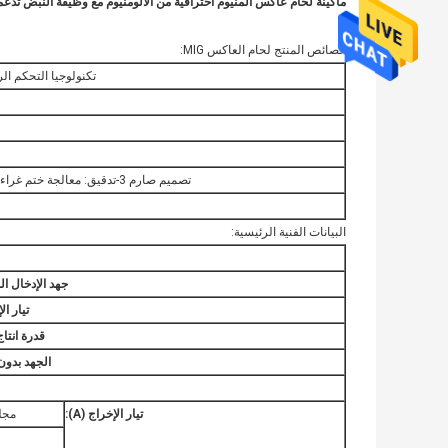
ماكينة لحام عاكس ألمنيوم احترافية من الألومنيوم مع وظيفة النبض تدعم جهد الإدخال 20
خصائص المنتج لحام العاكس MIG:
تكنولوجيا التحكم الرق
تصميم صارم 3-تدقيق: معالجة ختم غراء ثنائي الفينيل متعدد الكلور ، ممر هواء معزول ، ممر هواء مغلق.
البيانات الفنية الرئيسية:
جهد الإدخال ال
تيار ال
قدرة انتا
الجهد بدو
تيار الإخراج (A):
مجل