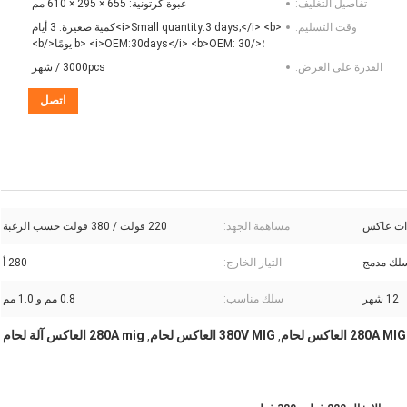
تفاصيل التغليف:
عبوة كرتونية: 655 × 295 × 610 مم
وقت التسليم:
<i>Small quantity:3 days;</i> <b>كمية صغيرة: 3 أيام
؛</b> <i>OEM:30days</i> <b>OEM: 30 يومًا</b>
القدرة على العرض:
3000pcs / شهر
اتصل
مساهمة الجهد:
220 فولت / 380 فولت حسب الرغبة
لك مدمج
التيار الخارج:
280 أ
12 شهر
سلك مناسب:
0.8 مم و 1.0 مم
280A MIG العاكس لحام
380V MIG العاكس لحام
280A mig العاكس آلة لحام
,
,