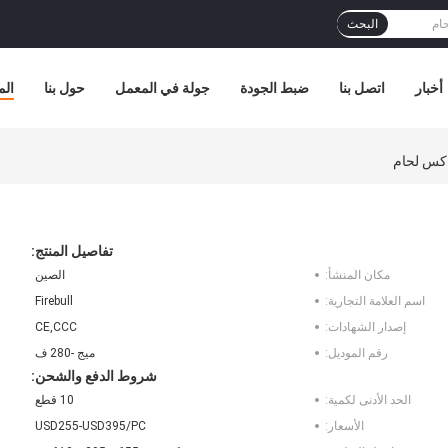
البحث
أخبار
اتصل بنا
ضبط الجودة
جولة في المعمل
حول بنا
الم
تفاصيل المنتج:
مكان المنشأ:
الصين
اسم العلامة التجارية:
Firebull
إصدار الشهادات:
CE,CCC
رقم الموديل:
ميج -280 ف
شروط الدفع والشحن:
الحد الأدنى لكمية:
10 قطع
الأسعار:
USD255-USD395/PC