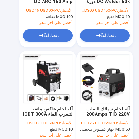
DC Welder 60٪ دورة
DC ARC 160 Amp
جولة في المعمل
التشغيل على الحماية
MMA على الحماية
الأسعار:
USD300-USD450/PC
الأسعار:
USD45-USD90/PC
الحالية
الحالية
10 قطع
MOQ:
100 قطعة
MOQ:
ضبط الجودة
أحصل على آخر سعر
أحصل على آخر سعر
اتصل بنا
ﺎﺘﺼﻟ ﺍﻶﻧ
ﺎﺘﺼﻟ ﺍﻶﻧ
أخبار
جميع القضايا
ماكينة لحام عاكس MMA
AC DC لحام
آلة لحام سبائك الصلب
آلة لحام عاكس مانعة
200Amps TIG 220V
لتسرب الماء IGBT 300A
لحام العاكس MIG
ISO9001 المعتمدة
MIG لأسطوانة سلك 17
الأسعار:
USD75-USD120/PC
الأسعار:
USD230-USD350/PC
كجم
ماكينة لحام TIG
50 جهاز كمبيوتر شخصى
MOQ:
10 قطع
MOQ:
أحصل على آخر سعر
أحصل على آخر سعر