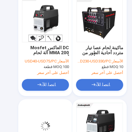
ماكينة لحام عصا تيار
DC العاكس Mosfet
متردد أحادية الطور من
MMA 200 آلة لحام
النوع TIG 200 أمبير
أحادية الطور 220 فولت
الأسعار:
USD230-USD330/PC
الأسعار:
USD40-USD75/PC
ماكينة لحام عاكس
تحكم PWM
10 قطع
MOQ:
100 قطعة
MOQ:
أحصل على آخر سعر
أحصل على آخر سعر
ﺎﺘﺼﻟ ﺍﻶﻧ
ﺎﺘﺼﻟ ﺍﻶﻧ