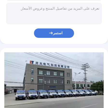
قاطع بلازما محمول قابل للضغط LGK 80A للفولاذ المقاوم للصدأ
ثلاث مراحل 380V المحمولة آلة قطع البلازما لحام 80amp ARC MMA وظيفة
العاكس CNC المحمولة البلازما القاطع 80A قطع 30 مم ثلاث مراحل
100٪ دورة العمل المحمولة آلة قطع البلازما الهوائية 100A العاكس الصناعي
100A قطع البلازما المحمولة 380V الصلب آلة قطع البلازما
استمر
قاطع بلازما صغير محمول IGBT 3 مراحل 160 أمبير قفل ذاتي
QQ150 4m الأرجون قوس لحام الشعلة لحام الفولاذ المقاوم للصدأ
4m طول قطع غيار آلة لحام SS الأرجون لحام الشعلة
قطع غيار ماكينة لحام TIG Troch Mig بطول 4 متر QQ150
QQ300 ملحقات آلة لحام الشعلة 4m طول تبريد الهواء