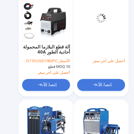
آلة قطع البلازما المحمولة
أحادية الطور 40A
MOSFET العاكس
أحصل على آخر سعر
الأسعار:
USD110-USD190/PC
10 قطع
MOQ:
أحصل على آخر سعر
ﺎﺘﺼﻟ ﺍﻶﻧ
ﺎﺘﺼﻟ ﺍﻶﻧ