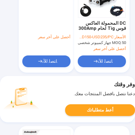
DC المحمولة العاكس
قوس Tig لحام 300Amp
معدات لحام Tig
الأسعار:
USD150-USD235/PC
أحصل على آخر سعر
50 جهاز كمبيوتر شخصى
MOQ:
أحصل على آخر سعر
ﺎﺘﺼﻟ ﺍﻶﻧ
ﺎﺘﺼﻟ ﺍﻶﻧ
وفر وقتك
دعنا نتصل بأفضل المنتجات معك.
أعط متطلباتك