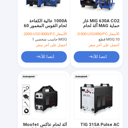
MIG 630A CO2 غاز
1000A عالية الكفاءة
حماية MAG آلة لحام
لحام القوس المغمور 60
لسلك 1.2 مم 1.6 مم
هرتز حماية الجهد الزائد
الأسعار:
USD500-USD890/PC
الأسعار:
USD2000-USD3000/PC
10 قطع
MOQ:
MOQ:
حاسب شخصي 1
أحصل على آخر سعر
أحصل على آخر سعر
ﺎﺘﺼﻟ ﺍﻶﻧ
ﺎﺘﺼﻟ ﺍﻶﻧ
منزل
المنتجات
حول بنا
TIG 315A Pulse AC
آلة لحام عاكس Mosfet