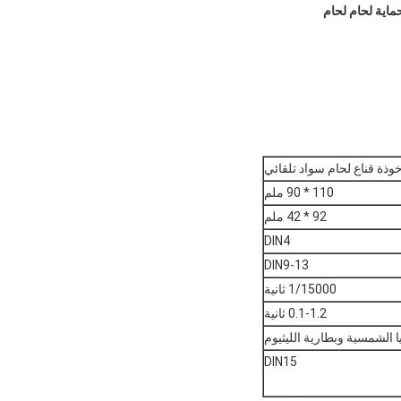
ماية لحام لحام
وذة قناع لحام سواد تلقائي
110 * 90 ملم
92 * 42 ملم
DIN4
DIN9-13
1/15000 ثانية
0.1-1.2 ثانية
يا الشمسية وبطارية الليثيوم
DIN15