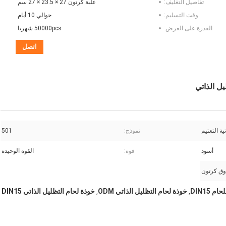
تفاصيل التغليف:
علبة كرتون 27 × 23.5 × 27 سم
وقت التسليم:
حوالي 10 أيام
القدرة على العرض:
50000pcs شهريا
اتصل
ية التعتيم
نموذج:
501
أسود
قوة:
القوة الوحيدة
ق كرتون
م DIN15
خوذة لحام التظليل الذاتي ODM
خوذة لحام التظليل الذاتي DIN15
,
,