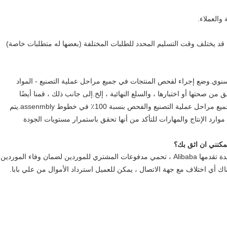
 والعملاء.
العميل للطلب.ولكن قد يختلف وقت التسليم المحدد للطلبات المختلفة (بعضها له متطلبات خاصة)
لوية.لقد اجتاز مصنعنا ISO9001 بالتدقيق السنوي.وضع إجراء لفحص المنتجات في جميع مراحل عملية التصنيع - المواد
 من صحتها أو اختبارها ، والسلع النهائية ، إلخ.إلى جانب ذلك ، قمنا أيضًا
بتطوير إجراء يحدد حالة الفحص والاختبار لجميع العناصر في جميع مراحل عملية التصنيع والفحص بنسبة 100٪ في خطوط assenmbly.يتم
ارد الإنتاج والمهارات للتأكد من أنها تحقق باستمرار مستويات الجودة
كنني ان اثق بك؟
ج: نحن عضو في Alibaba Trade Assurance وهي خدمة جديدة تقدمها Alibaba ، تحمي مدفوعات المشتري للموردين لضمان وفاء الموردين
هناك أي اختلاف مع جهة الاتصال ، يمكن للعميل استرداد الأموال من علي بابا.