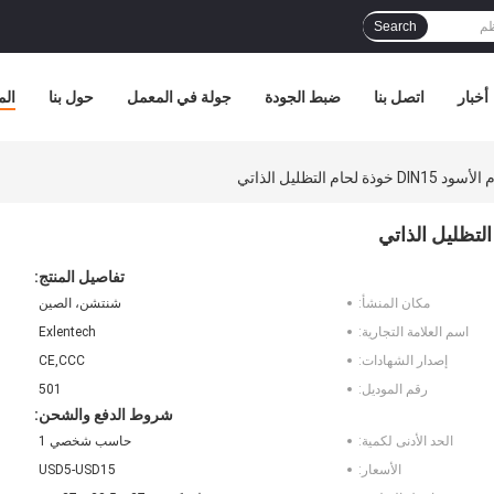
Search
أخبار
اتصل بنا
ضبط الجودة
جولة في المعمل
حول بنا
الم
حام التظليل الذاتي
تفاصيل المنتج:
مكان المنشأ:
شنتشن، الصين
اسم العلامة التجارية:
Exlentech
إصدار الشهادات:
CE,CCC
رقم الموديل:
501
شروط الدفع والشحن:
الحد الأدنى لكمية:
حاسب شخصي 1
الأسعار:
USD5-USD15