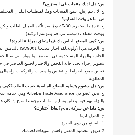
س: هل لديك منتجات في المخزون؟
ج: لا ، يتم إنتاج جميع المنتجات وفقًا لمتطلبات البلدان المختلفة
س: ما هو وقت التسليم؟
ج: عادة ما يستغرق 30-45 يومًا بعد تأكيد 
ووقت مختلف (موسم مزدحم وموسم الركود).
س: كيف المصنع الخاص بك فيما يتعلق بمراقبة الجودة؟
ج: الجودة هي الأو
الخام ، والمواد المستخدمة في التصنيع ، والمواد التي تم التحقق
فحص جميع الضوابط والتفتيش والمعدات والتركيبات وإجمالي مو
المطلوبة.
س: هل ستقوم بتسليم البضائع المناسبة حسب الطلب؟كيف يم
بالتزاماتهم فيما يتعلق بتسليم الطلبات وجودة المنتج.إذا كان 
س: ماذا عن شركة yout؟لماذا أختيارك؟
ج: المزايا لدينا:
1. الصانع من ذوي الخبرة.
2-فريق التصميم المهني وقسم المبيعات لخدمتك ؛