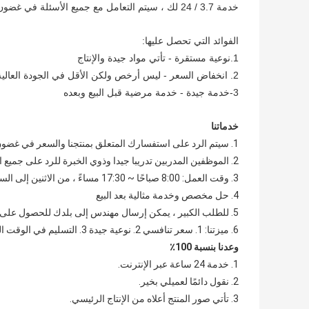
خدمة 3.7 / 24 لك ، سيتم التعامل مع جميع الأسئلة في غضون 24 ساعة
الفوائد التي تحصل عليها:
1.نوعية مستقرة - تأتي مواد جيدة والإنتاج
2. انخفاض السعر - ليس أرخص ولكن الأقل في الجودة العالية
3-خدمة جيدة - خدمة مرضية قبل البيع وبعده
خدماتنا
1. سيتم الرد على استفسارك المتعلق بمنتجنا والسعر في غضون 24 ساعة
2. الموظفين المدربين تدريبا جيدا وذوي الخبرة للرد على جميع استفساراتك باللغة الإنجليزية
3. وقت العمل: 8:00 صباحًا ~ 17:30 مساءً ، من الاثنين إلى السبت.(التوقيت العالمي المتفق عليه +8)
4. حل مخصص وخدمة مثالية بعد البيع
5. للطلب الكبير ، يمكن إرسال مهندس إلى بلدك للحصول على تعليمات رئيسية في الموقع.
6. ميزتنا: 1. سعر تنافسي 2. نوعية جيدة 3. التسليم في الوقت المناسب 4. إطلاق نموذج جديد سنويا 5. تصنيع الخاصة 6. تملك مراقبة الجودة.
وعدنا بنسبة 100٪
1. خدمة 24 ساعة عبر الإنترنت.
2. نقول دائمًا لعميلي بخير.
3. تأتي صور المنتج أعلاه من الإنتاج الرئيسي.