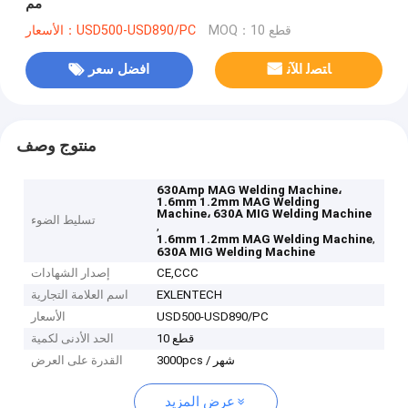
مم
MOQ：10 قطع
الأسعار：USD500-USD890/PC
ﺎﺘﺼﻟ ﺍﻶﻧ
افضل سعر
منتوج وصف
630Amp MAG Welding Machine،
1.6mm 1.2mm MAG Welding
Machine، 630A MIG Welding Machine
تسليط الضوء
,
,
1.6mm 1.2mm MAG Welding Machine
630A MIG Welding Machine
CE,CCC
إصدار الشهادات
EXLENTECH
اسم العلامة التجارية
USD500-USD890/PC
الأسعار
10 قطع
الحد الأدنى لكمية
3000pcs / شهر
القدرة على العرض
عرض المزيد