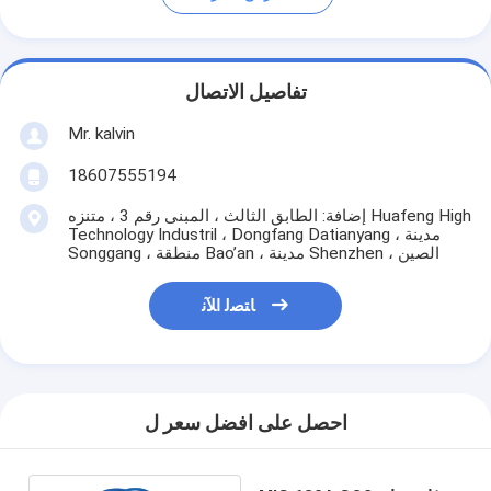
تفاصيل الاتصال
Mr. kalvin
18607555194
إضافة: الطابق الثالث ، المبنى رقم 3 ، متنزه Huafeng High
Technology Industril ، Dongfang Datianyang ، مدينة
Songgang ، منطقة Bao’an ، مدينة Shenzhen ، الصين
ﺎﺘﺼﻟ ﺍﻶﻧ
احصل على افضل سعر ل