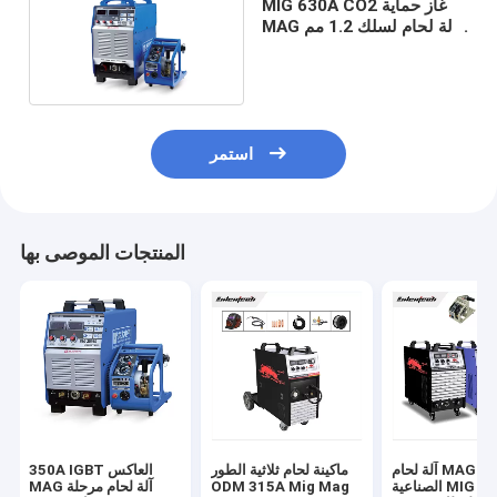
MIG 630A CO2 غاز حماية
MAG آلة لحام لسلك 1.2 مم
1.6 مم
استمر
المنتجات الموصى بها
آلة لحام MAG العاكس
ماكينة لحام ثلاثية الطور
350A IGBT العاكس
الصناعية MIG 500A
ODM 315A Mig Mag
MAG آلة لحام مرحلة